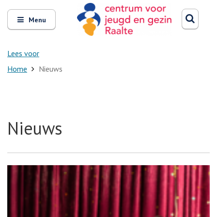
Zoeken
Open
Zoeke
Menu
en
sluit
het
Lees voor
Home
Nieuws
Nieuws