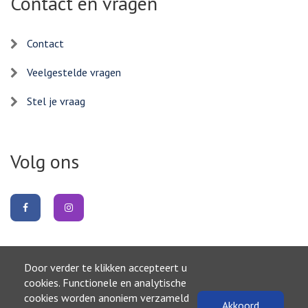
Contact en vragen
Contact
Veelgestelde vragen
Stel je vraag
Volg ons
Volg
Volg
ons
ons
op
op
Facebook
Instagram
Door verder te klikken accepteert u
Naar boven
cookies. Functionele en analytische
cookies worden anoniem verzameld
Akkoord