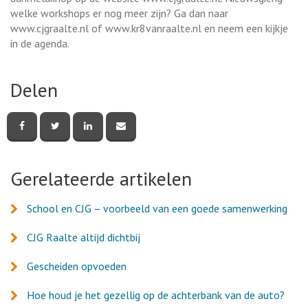
welke workshops er nog meer zijn? Ga dan naar
www.cjgraalte.nl of www.kr8vanraalte.nl en neem een kijkje
in de agenda.
Delen
Deel
Deel
Deel
Deel
deze
deze
deze
deze
pagina
pagina
pagina
pagina
via
via
via
via
Facebook
Twitter
LinkedIn
e-
Gerelateerde artikelen
mail
School en CJG – voorbeeld van een goede samenwerking
CJG Raalte altijd dichtbij
Gescheiden opvoeden
Hoe houd je het gezellig op de achterbank van de auto?